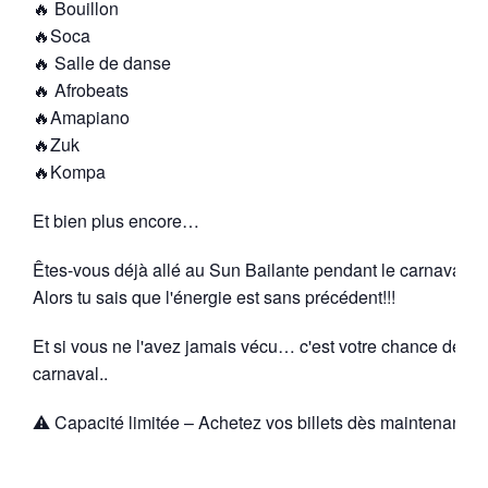
🔥 Bouillon
🔥Soca
🔥 Salle de danse
🔥 Afrobeats
🔥Amapiano
🔥Zuk
🔥Kompa
Et bien plus encore…
Êtes-vous déjà allé au Sun Bailante pendant le carnaval de
Alors tu sais que l'énergie est sans précédent!!!
Et si vous ne l'avez jamais vécu… c'est votre chance de vivr
carnaval..
⚠️ Capacité limitée – Achetez vos billets dès maintenant 🎟️