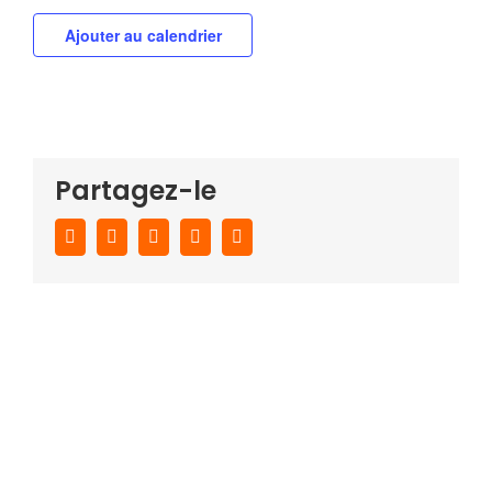
Ajouter au calendrier
Partagez-le
Facebook
Twitter
WhatsApp
Pinterest
Email
Laissez un
commentaire