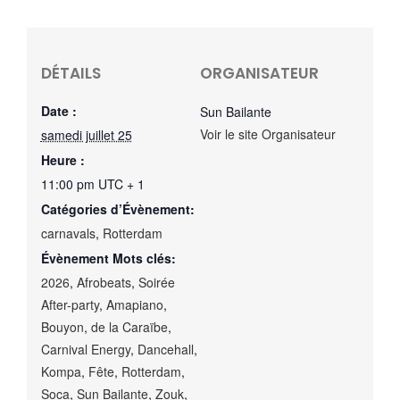
DÉTAILS
ORGANISATEUR
Date :
Sun Bailante
Voir le site Organisateur
samedi juillet 25
Heure :
11:00 pm
UTC + 1
Catégories d’Évènement:
carnavals
,
Rotterdam
Évènement Mots clés:
2026
,
Afrobeats
,
Soirée
After-party
,
Amapiano
,
Bouyon
,
de la Caraïbe
,
Carnival Energy
,
Dancehall
,
Kompa
,
Fête
,
Rotterdam
,
Soca
,
Sun Bailante
,
Zouk
,